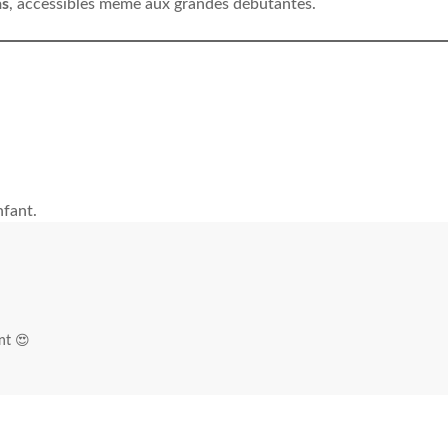
as
, accessibles même aux grandes débutantes.
enfant.
nt 😍