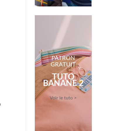
PATRON
GRATUIT
TUTO
BANANE 2
Voir le tuto >
a