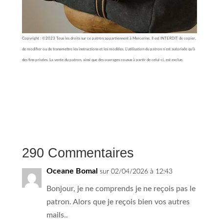
Copyright : ©2023 Tous les droits sur ce patron appartiennent à Mercerine. Il est INTERDIT de copier,
de modifier ou de transmettre les instructions et les modèles. L’utilisation du patron n’est autorisée qu’à
des fins privées. La vente du patron, ainsi que des ouvrages cousus à partir de celui-ci, est exclue.
290 Commentaires
Oceane Bomal
sur 02/04/2026 à 12:43
Bonjour, je ne comprends je ne reçois pas le
patron. Alors que je reçois bien vos autres
mails..