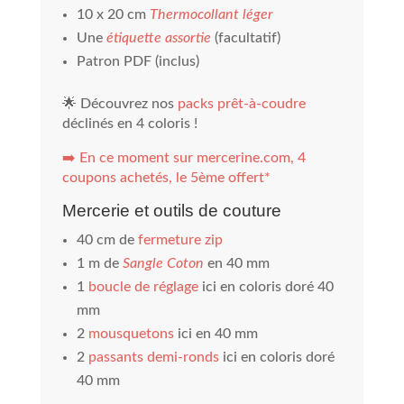
10 x 20 cm
Thermocollant léger
Une
étiquette assortie
(facultatif)
Patron PDF (inclus)
🌟 Découvrez nos
packs prêt-à-coudre
déclinés en 4 coloris !
➡️
En ce moment sur mercerine.com, 4
coupons achetés, le 5ème offert*
Mercerie et outils de couture
40 cm de
fermeture zip
1 m de
Sangle Coton
en 40 mm
1
boucle de réglage
ici en coloris doré 40
mm
2
mousquetons
ici en 40 mm
2
passants demi-ronds
ici en coloris doré
40 mm