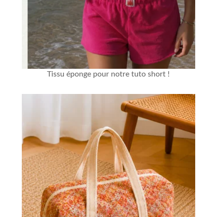
Tissu éponge
pour notre
tuto short
!