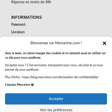
Réponse en moins de 48h
INFORMATIONS
Paiement
Livraison
Retours
Bienvenue sur Mercerine.com !
Conditions générales de vente
Avec la team, on adore manger des cookies et on aimerait aussi en utiliser sur
Mentions légales et confidentialité
ce site pour nous améliorer.
Échantillons
Acceptez-vous ? C'est anonyme, transparent pour vous, sécurisé et ça nous
Bon cadeau Mercerine
permet de nous améliorer.
Plus d'infos : https://blog.mercerine.com/declaration-de-confidentialite/
L'équipe Mercerine 😀
TOUTES LES NOUVEAUTES
Retrouvez nouveautés et réalisations
Accepter
Voir les préférences