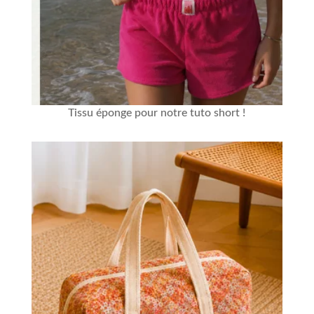
Tissu éponge
pour notre
tuto short
!