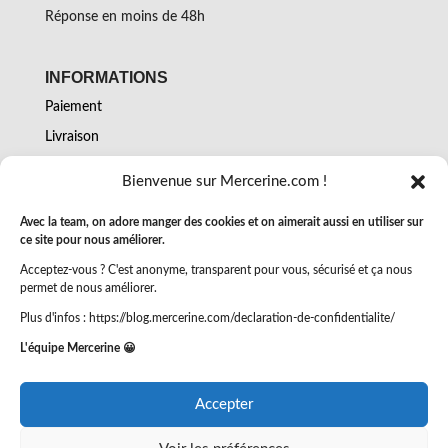
Réponse en moins de 48h
INFORMATIONS
Paiement
Livraison
Retours
Bienvenue sur Mercerine.com !
Conditions générales de vente
Avec la team, on adore manger des cookies et on aimerait aussi en utiliser sur
Mentions légales et confidentialité
ce site pour nous améliorer.
Échantillons
Acceptez-vous ? C'est anonyme, transparent pour vous, sécurisé et ça nous
Bon cadeau Mercerine
permet de nous améliorer.
Plus d'infos : https://blog.mercerine.com/declaration-de-confidentialite/
L'équipe Mercerine 😀
TOUTES LES NOUVEAUTES
Retrouvez nouveautés et réalisations
Accepter