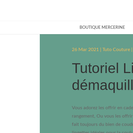
BOUTIQUE MERCERINE
26 Mar 2021
|
Tuto Couture
Tutoriel L
démaquil
Vous adorez les offrir en cad
rangement, Ou vous les offri
fait toujours du bien de coudr
lingettes idéales pour la cout