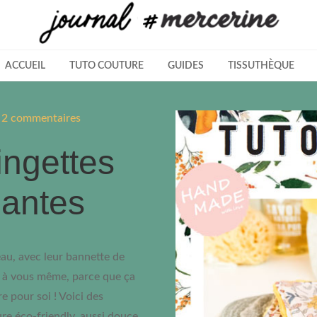
ACCUEIL
TUTO COUTURE
GUIDES
TISSUTHÈQUE
|
2 commentaires
ingettes
lantes
eau, avec leur bannette de
r à vous même, parce que ça
e pour soi ! Voici des
ure éco-friendly, aussi douce