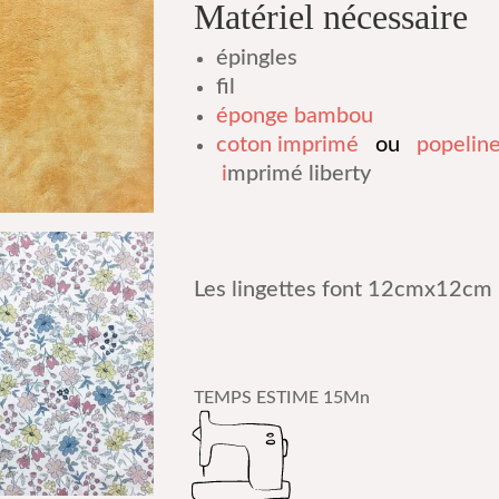
Matériel nécessaire
épingles
fil
éponge bambou
coton imprimé
ou
popelin
i
mprimé liberty
Les lingettes font 12cmx12cm
TEMPS ESTIME 15Mn