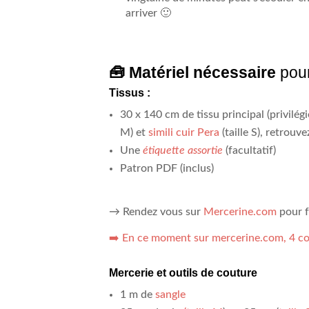
arriver 🙂
🧰 Matériel nécessaire
pour
Tissus :
30 x 140 cm de tissu principal (privilégie
M) et
simili cuir Pera
(taille S), retrouv
Une
étiquette assortie
(facultatif)
Patron PDF (inclus)
→ Rendez vous sur
Mercerine.com
pour f
➡️
En ce moment sur mercerine.com, 4 co
Mercerie et outils de couture
1 m de
sangle