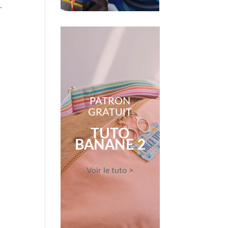
.
PATRON
GRATUIT
TUTO
BANANE 2
Voir le tuto >