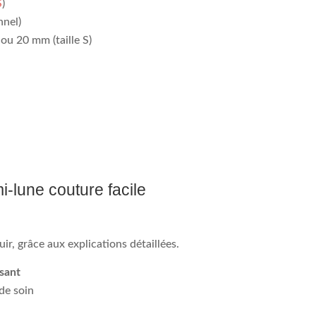
S
)
nnel)
ou 20 mm (taille S)
i-lune couture facile
ir, grâce aux explications détaillées.
ssant
de soin