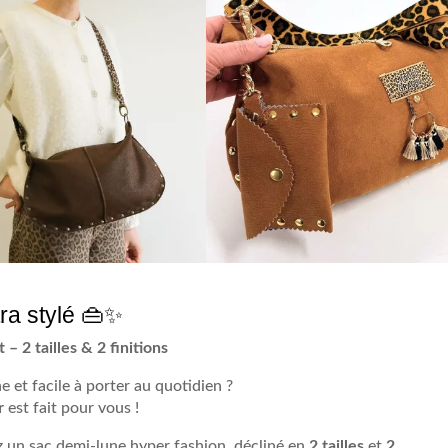
ra stylé 👜✨
– 2 tailles & 2 finitions
 et facile à porter au quotidien ?
r
est fait pour vous !
ez un sac demi-lune hyper fashion, décliné en
2 tailles
et
2