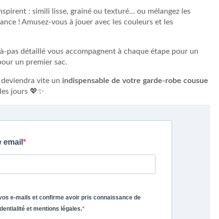
spirent : simili lisse, grainé ou texturé… ou mélangez les
dance ! Amusez-vous à jouer avec les couleurs et les
s-à-pas détaillé vous accompagnent à chaque étape pour un
pour un premier sac.
e deviendra vite un
indispensable de votre garde-robe cousue
 les jours 💖✨
e email
vos e-mails et confirme avoir pris connaissance de
identialité et mentions légales.