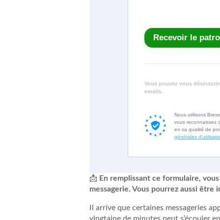
Recevoir le patr
Vous pouvez vous désinscrire
emails.
Nous utilisons Brev
vous reconnaissez q
en sa qualité de p
générales d’utilisati
📩
En remplissant ce formulaire, vous
messagerie. Vous pourrez aussi être 
Il arrive que certaines messageries ap
vingtaine de minutes peut s’écouler ent