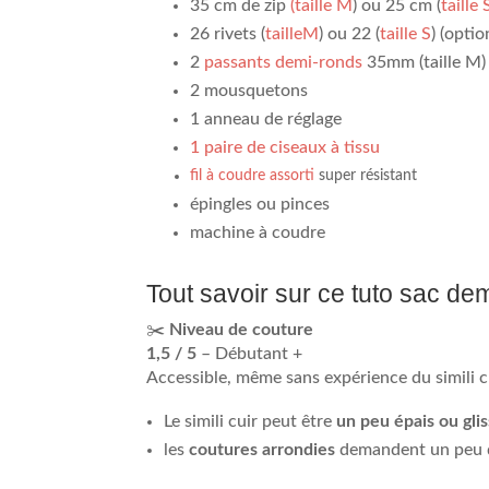
35 cm de zip
(taille M
) ou 25 cm (
taille 
26 rivets (
taill
e
M
) ou 22 (
taille S
) (optio
2
passants demi-ronds
35mm (taille M) 
2 mousquetons
1 anneau de réglage
1 paire de ciseaux à tissu
fil à coudre assorti
super résistant
épingles ou pinces
machine à coudre
Tout savoir sur ce tuto sac dem
✂️
Niveau de couture
1,5 / 5
– Débutant +
Accessible, même sans expérience du simili cu
Le simili cuir peut être
un peu épais ou gli
les
coutures arrondies
demandent un peu 