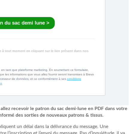
on du sac demi lune >
 à tout moment en cliquant sur le lien présent dans nos
o en tant que plateforme marketing. En soumettant ce formulaire,
ue les informations que vous allez fournir seront transmises à Brevo
rocesseur de données; et ce conformément à ses
conditions
on
 allez recevoir le patron du sac demi-lune en PDF dans votre
informé des sorties de nouveaux patrons & tissus.
pliquent un délai dans la délivrance du message. Une
re l’inscription et l’envoi du message. Pas d’inquiétude, il va