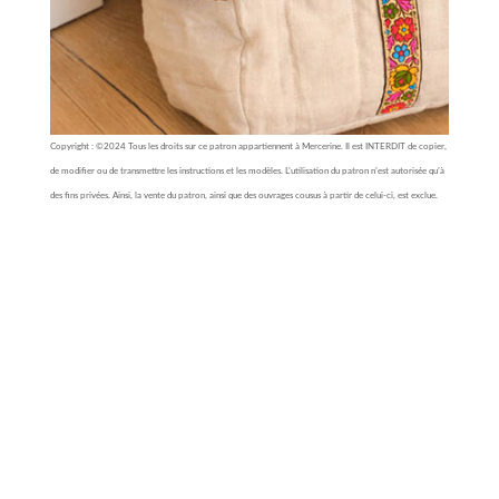
Copyright : ©2024 Tous les droits sur ce patron appartiennent à Mercerine. Il est INTERDIT de copier,
de modifier ou de transmettre les instructions et les modèles. L’utilisation du patron n’est autorisée qu’à
des fins privées. Ainsi, la vente du patron, ainsi que des ouvrages cousus à partir de celui-ci, est exclue.