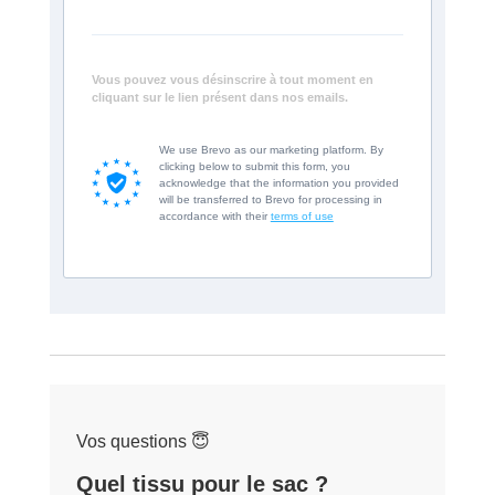
Vous pouvez vous désinscrire à tout moment en
cliquant sur le lien présent dans nos emails.
We use Brevo as our marketing platform. By
clicking below to submit this form, you
acknowledge that the information you provided
will be transferred to Brevo for processing in
accordance with their
terms of use
Vos questions 😇
Quel tissu pour le sac ?