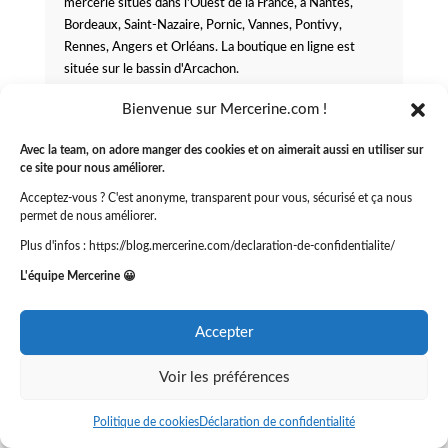
mercerie situés dans l'Ouest de la France, à Nantes,
Bordeaux, Saint-Nazaire, Pornic, Vannes, Pontivy,
Rennes, Angers et Orléans. La boutique en ligne est
située sur le bassin d'Arcachon.
Notre équipe de passionnés est constituée d'experts en
Bienvenue sur Mercerine.com !
ameublement, tapisserie, couture vestimentaire,
patchwork, broderie et tricot qui vous conseillent et
Avec la team, on adore manger des cookies et on aimerait aussi en utiliser sur
ce site pour nous améliorer.
vous aident dans vos projets.
Acceptez-vous ? C'est anonyme, transparent pour vous, sécurisé et ça nous
Vous nous retrouvez sur instagram sur les comptes
permet de nous améliorer.
@bemercerine, @diffuslainetissus et
Plus d'infos : https://blog.mercerine.com/declaration-de-confidentialite/
@diffuslainetissus_atlantique, ainsi que sur Pinterest sur
le compte @mercerinetissus.
L'équipe Mercerine 😀
Découvrez également tous nos tutos vidéos sur notre
chaîne Youtube @mercerine
Accepter
Voir les préférences
Découvrir nos magasins de tissus >
Politique de cookies
Déclaration de confidentialité