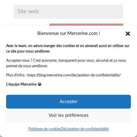
Bienvenue sur Mercerine.com !
Avec la team, on adore manger des cookies et on aimerait aussi en utiliser sur
ce site pour nous améliorer.
Acceptez-vous ? C'est anonyme, transparent pour vous, sécurisé et ça nous
permet de nous améliorer.
Plus d'infos : https://blog.mercerine.com/declaration-de-confidentialite/
L'équipe Mercerine 😀
NOUS CONTACTER
Nous répondons à toutes les questions que vous vous
Accepter
posez sur notre mercerie en ligne
Voir les préférences
email : hello@mercerine.com
du lundi au vendredi
Politique de cookies
Déclaration de confidentialité
9h30-12h30 / 14h-17h30