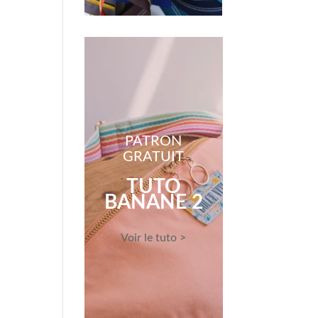
PATRON
GRATUIT
TUTO
BANANE 2
Voir le tuto >