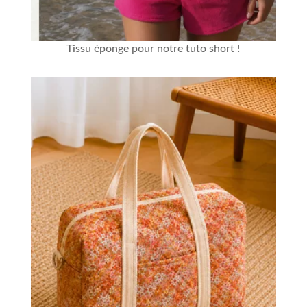
Tissu éponge
pour notre
tuto short
!